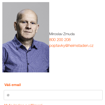
Miroslav Zmuda
800 200 208
poptavky@heimstaden.cz
Váš email