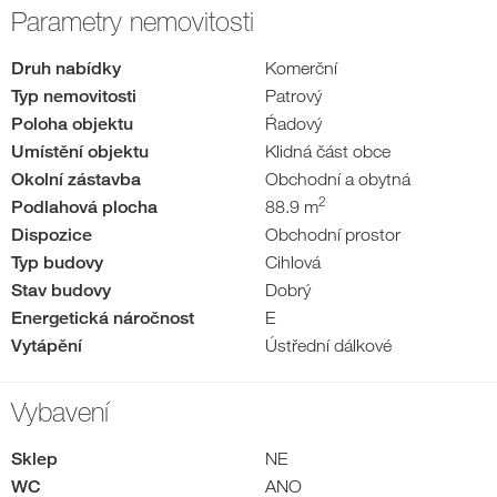
Parametry nemovitosti
Druh nabídky
Komerční
Typ nemovitosti
Patrový
Poloha objektu
Ŕadový
Umístění objektu
Klidná část obce
Okolní zástavba
Obchodní a obytná
2
Podlahová plocha
88.9 m
Dispozice
Obchodní prostor
Typ budovy
Cihlová
Stav budovy
Dobrý
Energetická náročnost
E
Vytápění
Ústřední dálkové
Vybavení
Sklep
NE
WC
ANO