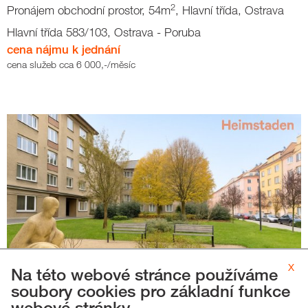
2
Pronájem obchodní prostor, 54m
, Hlavní třída, Ostrava
Hlavní třída 583/103, Ostrava - Poruba
cena nájmu k jednání
cena služeb cca 6 000,-/měsíc
x
Na této webové stránce používáme
2
soubory cookies pro základní funkce
Pronájem obchodní prostor, 130m
, Zborovská, Ostrava
webové stránky