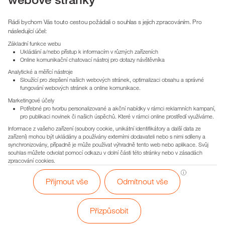
Zborovská 2501/22, Ostrava - Moravská Ostrava
cena nájmu k jednání
Rádi bychom Vás touto cestou požádali o souhlas s jejich zpracováním. Pro
cena služeb cca 9 000,-/měsíc
následující účel:
Základní funkce webu
Ukládání a/nebo přístup k informacím v různých zařízeních
Online komunikační chatovací nástroj pro dotazy návštěvníka
Analytické a měřící nástroje
Sloužící pro zlepšení našich webových stránek, optimalizaci obsahu a správné
fungování webových stránek a online komunikace.
Marketingové účely
Potřebné pro tvorbu personalizované a akční nabídky v rámci reklamních kampaní,
pro publikaci novinek či našich úspěchů. Které v rámci online prostředí využíváme.
Informace z vašeho zařízení (soubory cookie, unikátní identifikátory a další data ze
zařízení) mohou být ukládány a používány externími dodavateli nebo s nimi sdíleny a
synchronizovány, případně je může používat výhradně tento web nebo aplikace. Svůj
souhlas můžete odvolat pomocí odkazu v dolní části této stránky nebo v zásadách
zpracování cookies.
Přijmout vše
Odmítnout vše
2
Pronájem obchodní prostor, 214m
, Hlavní třída, Ostrava
Hlavní třída 867/30, Ostrava - Poruba
Přizpůsobit
cena nájmu k jednání