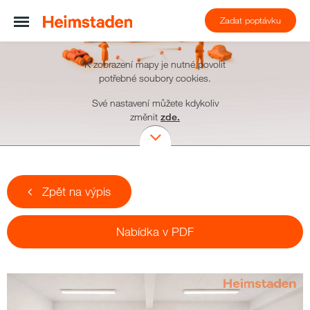
Zadat poptávku
K zobrazení mapy je nutné povolit
potřebné soubory cookies.
Své nastavení můžete kdykoliv
změnit
zde.
Zpět na výpis
Nabídka v PDF