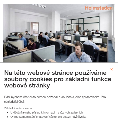
x
2
Pronájem obchodní prostor, 78m
, Bohuslava Martinů,
Na této webové stránce používáme
soubory cookies pro základní funkce
Ostrava
webové stránky
Bohuslava Martinů 811/13, Ostrava - Poruba
cena nájmu k jednání
Rádi bychom Vás touto cestou požádali o souhlas s jejich zpracováním. Pro
cena služeb cca 7 000,-/měsíc
následující účel:
Základní funkce webu
Ukládání a/nebo přístup k informacím v různých zařízeních
Online komunikační chatovací nástroj pro dotazy návštěvníka