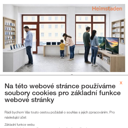
2
Pronájem obchodní prostor, 72m
, Slovenského národního
x
Na této webové stránce používáme
povstání, Havířov
soubory cookies pro základní funkce
Slovenského národního povstání 803/11, Havířov -
webové stránky
Šumbark
cena nájmu k jednání
Rádi bychom Vás touto cestou požádali o souhlas s jejich zpracováním. Pro
cena služeb cca 3 600,-/měsíc
následující účel:
Základní funkce webu