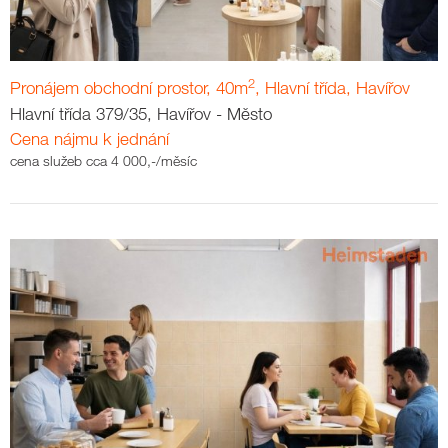
2
Pronájem obchodní prostor, 40m
, Hlavní třída, Havířov
Hlavní třída 379/35, Havířov - Město
Cena nájmu k jednání
cena služeb cca 4 000,-/měsíc