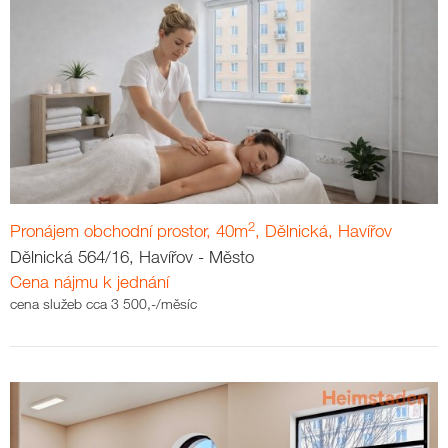
2
Pronájem obchodní prostor, 40m
, Dělnická, Havířov
Dělnická 564/16, Havířov - Město
Cena nájmu k jednání
cena služeb cca 3 500,-/měsíc