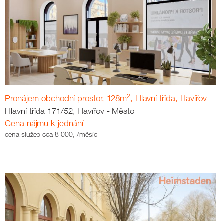
2
Pronájem obchodní prostor, 128m
, Hlavní třída, Havířov
Hlavní třída 171/52, Havířov - Město
Cena nájmu k jednání
cena služeb cca 8 000,-/měsíc