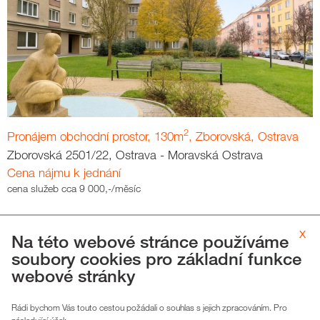
2
Pronájem obchodní prostor, 130m
, Zborovská, Ostrava
Zborovská 2501/22, Ostrava - Moravská Ostrava
Cena nájmu k jednání
cena služeb cca 9 000,-/měsíc
x
Na této webové stránce používáme
soubory cookies pro základní funkce
webové stránky
Rádi bychom Vás touto cestou požádali o souhlas s jejich zpracováním. Pro
následující účel: