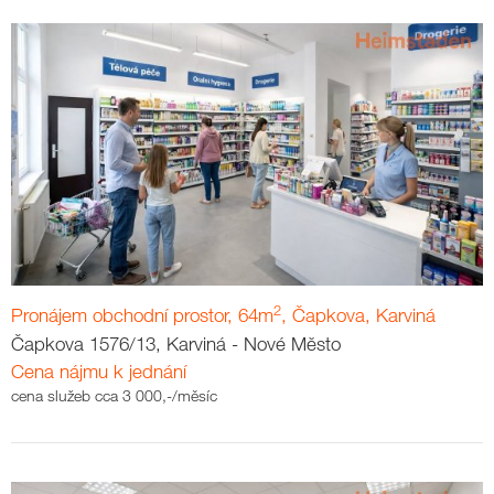
2
Pronájem obchodní prostor, 64m
, Čapkova, Karviná
Čapkova 1576/13, Karviná - Nové Město
Cena nájmu k jednání
cena služeb cca 3 000,-/měsíc