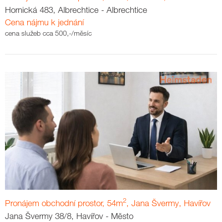
Hornická 483, Albrechtice - Albrechtice
Cena nájmu k jednání
cena služeb cca 500,-/měsíc
2
Pronájem obchodní prostor, 54m
, Jana Švermy, Havířov
Jana Švermy 38/8, Havířov - Město