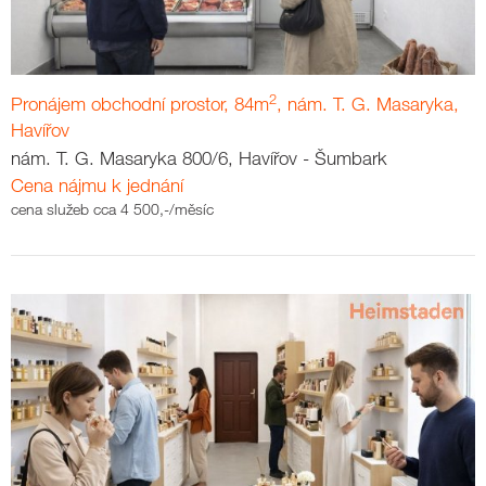
2
Pronájem obchodní prostor, 84m
, nám. T. G. Masaryka,
Havířov
nám. T. G. Masaryka 800/6, Havířov - Šumbark
Cena nájmu k jednání
cena služeb cca 4 500,-/měsíc