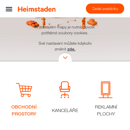
Zadat poptávku
K zobrazení mapy je nutné povolit
potřebné soubory cookies.
Své nastavení můžete kdykoliv
změnit
zde.
OBCHODNÍ
REKLAMNÍ
KANCELÁŘE
PROSTORY
PLOCHY